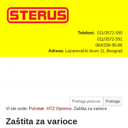
Telefoni:
011/3572-590
011/3572-591
064/258-90-66
Adresa:
Lazarevački drum 11, Beograd
Vi ste ovde:
Početak
HTZ Oprema
Zaštita za varioce
Zaštita za varioce