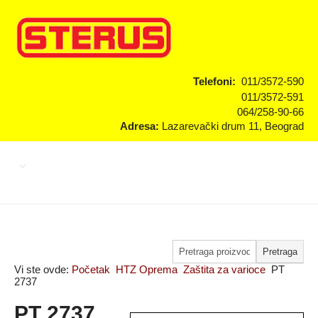
Telefoni:
011/3572-590
011/3572-591
064/258-90-66
Adresa:
Lazarevački drum 11, Beograd
Vi ste ovde:
Početak
HTZ Oprema
Zaštita za varioce
PT
2737
PT 2737