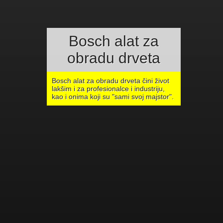
Bosch alat za
obradu drveta
Bosch alat za obradu drveta čini život
lakšim i za profesionalce i industriju,
kao i onima koji su "sami svoj majstor".