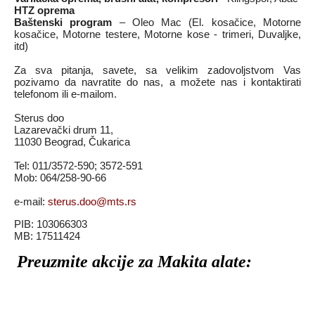
HTZ oprema
Baštenski program
– Oleo Mac (El. kosačice, Motorne
kosačice, Motorne testere, Motorne kose - trimeri, Duvaljke,
itd)
Za sva pitanja, savete, sa velikim zadovoljstvom Vas
pozivamo da navratite do nas, a možete nas i kontaktirati
telefonom ili e-mailom.
Sterus doo
Lazarevački drum 11,
11030 Beograd, Čukarica
Tel: 011/3572-590; 3572-591
Mob: 064/258-90-66
e-mail:
sterus.doo@mts.rs
PIB: 103066303
MB: 17511424
Preuzmite akcije za Makita alate: