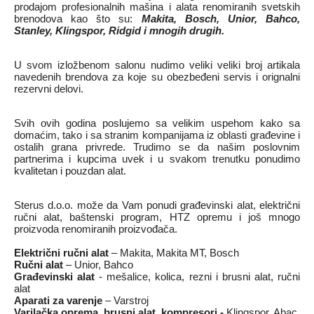
prodajom profesionalnih mašina i alata renomiranih svetskih
brenodova kao što su:
Makita, Bosch, Unior, Bahco,
Stanley, Klingspor, Ridgid i mnogih drugih.
U svom izložbenom salonu nudimo veliki veliki broj artikala
navedenih brendova za koje su obezbeđeni servis i orignalni
rezervni delovi.
Svih ovih godina poslujemo sa velikim uspehom kako sa
domaćim, tako i sa stranim kompanijama iz oblasti građevine i
ostalih grana privrede. Trudimo se da našim poslovnim
partnerima i kupcima uvek i u svakom trenutku ponudimo
kvalitetan i pouzdan alat.
Sterus d.o.o. može da Vam ponudi građevinski alat, električni
ručni alat, baštenski program, HTZ opremu i još mnogo
proizvoda renomiranih proizvođača.
Električni ručni alat
– Makita, Makita MT, Bosch
Ručni alat
– Unior, Bahco
Građevinski alat
- mešalice, kolica, rezni i brusni alat, ručni
alat
Aparati za varenje
– Varstroj
Varilačka oprema, brusni alat, kompresori -
Klingspor, Abac