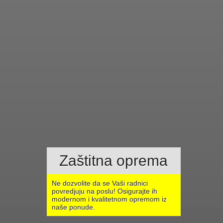
Zaštitna oprema
Ne dozvolite da se Vaši radnici
povredjuju na poslu! Osigurajte ih
modernom i kvalitetnom opremom iz
naše ponude.