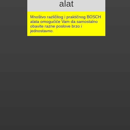
alat
Mnoštvo različitog i praktičnog BOSCH
alata omogućiće Vam da samostalno
obavite razne poslove brzo i
jednostavno.