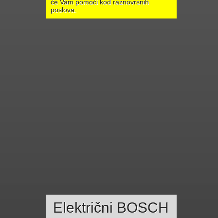
će Vam pomoći kod raznovrsnih
poslova.
Električni BOSCH