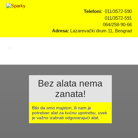
Telefoni:
011/3572-590
011/3572-591
064/258-90-66
Adresa:
Lazarevački drum 11, Beograd
Bez alata nema
zanata!
Bilo da smo majstori, ili nam je
potreban alat za kućnu upotrebu, uvek
je važno izabrati odgovarajući alat.