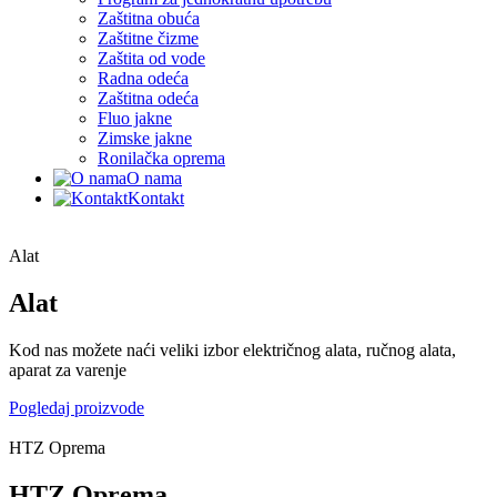
Zaštitna obuća
Zaštitne čizme
Zaštita od vode
Radna odeća
Zaštitna odeća
Fluo jakne
Zimske jakne
Ronilačka oprema
O nama
Kontakt
Alat
Alat
Kod nas možete naći veliki izbor električnog alata, ručnog alata,
aparat za varenje
Pogledaj proizvode
HTZ Oprema
HTZ Oprema