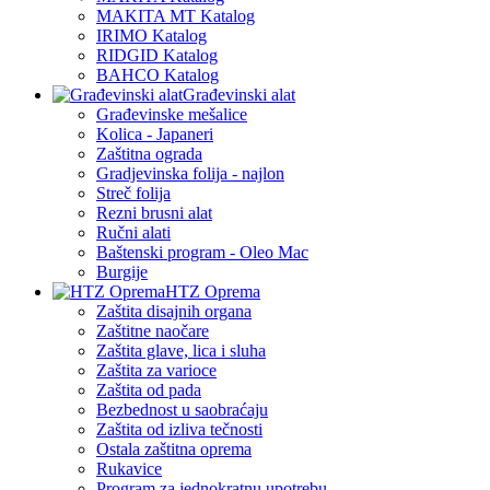
MAKITA MT Katalog
IRIMO Katalog
RIDGID Katalog
BAHCO Katalog
Građevinski alat
Građevinske mešalice
Kolica - Japaneri
Zaštitna ograda
Gradjevinska folija - najlon
Streč folija
Rezni brusni alat
Ručni alati
Baštenski program - Oleo Mac
Burgije
HTZ Oprema
Zaštita disajnih organa
Zaštitne naočare
Zaštita glave, lica i sluha
Zaštita za varioce
Zaštita od pada
Bezbednost u saobraćaju
Zaštita od izliva tečnosti
Ostala zaštitna oprema
Rukavice
Program za jednokratnu upotrebu