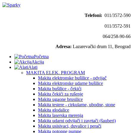
Telefoni:
011/3572-590
011/3572-591
064/258-90-66
Adresa:
Lazarevački drum 11, Beograd
Početna
Akcija
Alati
MAKITA ELEK. PROGRAM
Makita elektronske bušilice - odvijač
Makita elektronske udarne bušilice
Makita bušilice - čekići
Makita čekići za rušenje
Makita ugaone brusilice
Makita testere - cirkularne, ubodne, stone
Makita glodalice
Makita laserska merenja
Makita udarni odvijači i zavrtači (šauberi)
Makita usisivaci, duvalice i perači
Makita potopne pumpe