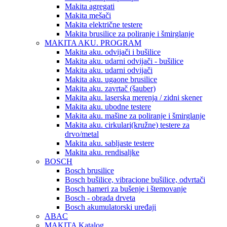
Makita agregati
Makita mešači
Makita električne testere
Makita brusilice za poliranje i šmirglanje
MAKITA AKU. PROGRAM
Makita aku. odvijači i bušilice
Makita aku. udarni odvijači - bušilice
Makita aku. udarni odvijači
Makita aku. ugaone brusilice
Makita aku. zavrtač (šauber)
Makita aku. laserska merenja / zidni skener
Makita aku. ubodne testere
Makita aku. mašine za poliranje i šmirglanje
Makita aku. cirkulari(kružne) testere za
drvo/metal
Makita aku. sabljaste testere
Makita aku. rendisaljke
BOSCH
Bosch brusilice
Bosch bušilice, vibracione bušilice, odvrtači
Bosch hameri za bušenje i štemovanje
Bosch - obrada drveta
Bosch akumulatorski uređaji
ABAC
MAKITA Katalog