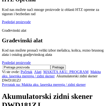
Kod nas možete naći mnoge proizvode iz oblasti HTZ opreme za
siguran i bezbedan rad
Pogledaj proizvode
Građevinski alat
Građevinski alat
Kod nas možete pronaći veliki izbor mešalica, kolica, rezno brusnog
alata i ostalog gradjevinskog alata
Pogledaj proizvode
Vi ste ovde:
Početak
Alati
MAKITA AKU. PROGRAM
Makita
aku. laserska merenja / zidni skener
Akumulatorski zidni skener
DWD181ZJ
Povratak na: Makita aku. laserska merenja / zidni skener
Akumulatorski zidni skener
DWD181ZJ