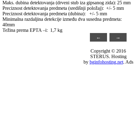
Maks. dubina detektovanja (drveni stub iza gipsanog zida): 25 mm
Preciznost detektovanja predmeta (središnji položaj): +/- 5 mm
Preciznost detektovanja predmeta (dubina): +/- 5 mm
Minimalna razdaljina detekcije između dva susedna predmeta:
40mm
Težina prema EPTA –i: 1,7 kg
←
→
Copyright © 2016
STERUS. Hosting
by
bginfohosting.net
. Ads