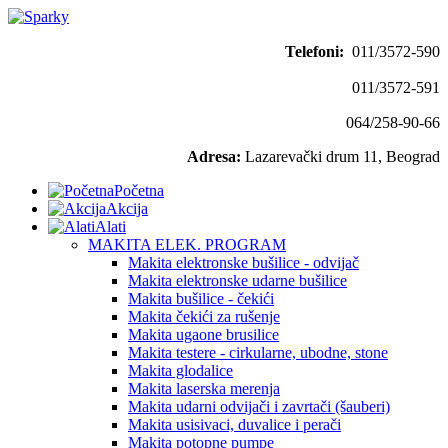
Telefoni:
011/3572-590
011/3572-591
064/258-90-66
Adresa:
Lazarevački drum 11, Beograd
Početna
Akcija
Alati
MAKITA ELEK. PROGRAM
Makita elektronske bušilice - odvijač
Makita elektronske udarne bušilice
Makita bušilice - čekići
Makita čekići za rušenje
Makita ugaone brusilice
Makita testere - cirkularne, ubodne, stone
Makita glodalice
Makita laserska merenja
Makita udarni odvijači i zavrtači (šauberi)
Makita usisivaci, duvalice i perači
Makita potopne pumpe