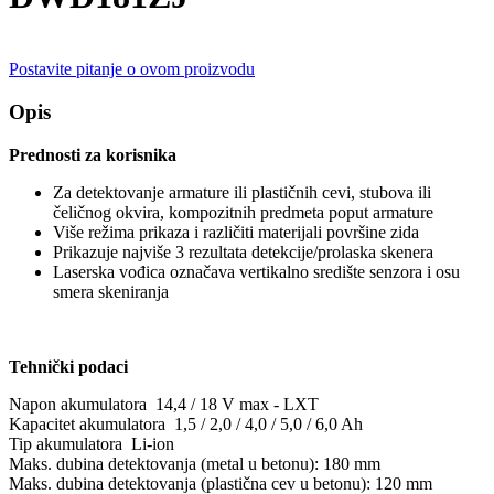
Postavite pitanje o ovom proizvodu
Opis
Prednosti za korisnika
Za detektovanje armature ili plastičnih cevi, stubova ili
čeličnog okvira, kompozitnih predmeta poput armature
Više režima prikaza i različiti materijali površine zida
Prikazuje najviše 3 rezultata detekcije/prolaska skenera
Laserska vođica označava vertikalno središte senzora i osu
smera skeniranja
Tehnički podaci
Napon akumulatora 14,4 / 18 V max - LXT
Kapacitet akumulatora 1,5 / 2,0 / 4,0 / 5,0 / 6,0 Ah
Tip akumulatora Li-ion
Maks. dubina detektovanja (metal u betonu): 180 mm
Maks. dubina detektovanja (plastična cev u betonu): 120 mm