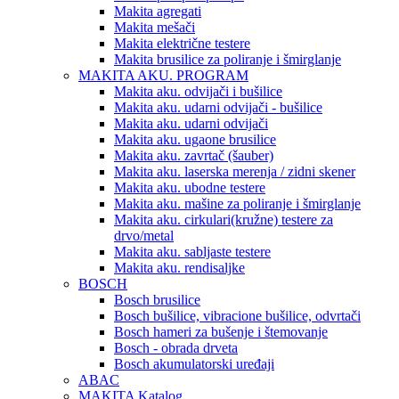
Makita agregati
Makita mešači
Makita električne testere
Makita brusilice za poliranje i šmirglanje
MAKITA AKU. PROGRAM
Makita aku. odvijači i bušilice
Makita aku. udarni odvijači - bušilice
Makita aku. udarni odvijači
Makita aku. ugaone brusilice
Makita aku. zavrtač (šauber)
Makita aku. laserska merenja / zidni skener
Makita aku. ubodne testere
Makita aku. mašine za poliranje i šmirglanje
Makita aku. cirkulari(kružne) testere za
drvo/metal
Makita aku. sabljaste testere
Makita aku. rendisaljke
BOSCH
Bosch brusilice
Bosch bušilice, vibracione bušilice, odvrtači
Bosch hameri za bušenje i štemovanje
Bosch - obrada drveta
Bosch akumulatorski uređaji
ABAC
MAKITA Katalog