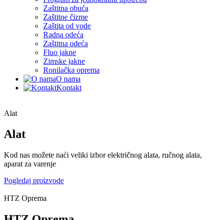
Zaštitna obuća
Zaštitne čizme
Zaštita od vode
Radna odeća
Zaštitna odeća
Fluo jakne
Zimske jakne
Ronilačka oprema
O nama
Kontakt
Alat
Alat
Kod nas možete naći veliki izbor električnog alata, ručnog alata,
aparat za varenje
Pogledaj proizvode
HTZ Oprema
HTZ Oprema