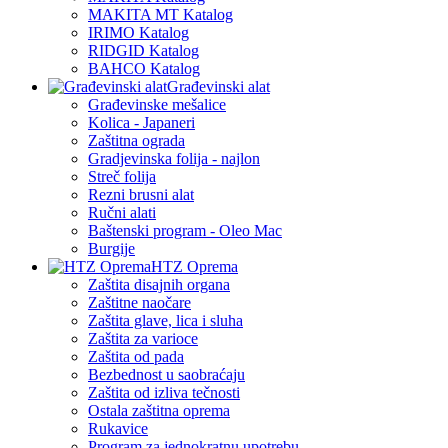
MAKITA MT Katalog
IRIMO Katalog
RIDGID Katalog
BAHCO Katalog
Građevinski alat
Građevinske mešalice
Kolica - Japaneri
Zaštitna ograda
Gradjevinska folija - najlon
Streč folija
Rezni brusni alat
Ručni alati
Baštenski program - Oleo Mac
Burgije
HTZ Oprema
Zaštita disajnih organa
Zaštitne naočare
Zaštita glave, lica i sluha
Zaštita za varioce
Zaštita od pada
Bezbednost u saobraćaju
Zaštita od izliva tečnosti
Ostala zaštitna oprema
Rukavice
Program za jednokratnu upotrebu